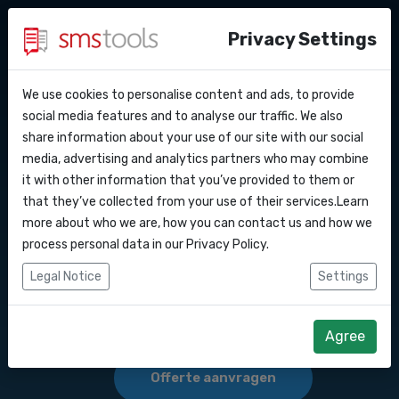
Privacy Settings
We use cookies to personalise content and ads, to provide
Waarom smstools?
Contact
API Docs
social media features and to analyse our traffic. We also
Bulk SMS marketing
share information about your use of our site with our social
Een offerte aanvragen
Blog
media, advertising and analytics partners who may combine
versturen naar
Webhooks
Service level agreement
it with other information that you’ve provided to them or
(sla)
that they’ve collected from your use of their services.Learn
Integraties
more about who we are, how you can contact us and how we
Bulk SMS versturen naar . Sms Marketing .
process personal data in our
Privacy Policy
.
Zapier
Legal Notice
Settings
Start direct
Make
Agree
Offerte aanvragen