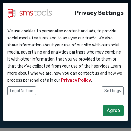
Privacy Settings
We use cookies to personalise content and ads, to provide
Waarom smstools?
Contact
API Docs
social media features and to analyse our traffic. We also
Veelgemaakte
share information about your use of our site with our social
Een offerte aanvragen
Blog
media, advertising and analytics partners who may combine
Webhooks
Service level agreement
fouten bij bulk SMS
it with other information that you’ve provided to them or
(sla)
that they’ve collected from your use of their services.Learn
Integraties
campagnes
more about who we are, how you can contact us and how we
process personal data in our
Privacy Policy
.
Zapier
vermijden
Legal Notice
Settings
Make
Agree