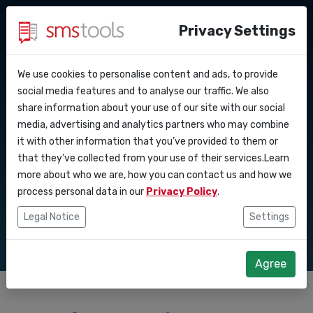
Privacy Settings
We use cookies to personalise content and ads, to provide
Waarom smstools?
Contact
API Docs
social media features and to analyse our traffic. We also
Waarom sms
share information about your use of our site with our social
Een offerte aanvragen
Blog
media, advertising and analytics partners who may combine
Webhooks
Service level agreement
marketing effectief
it with other information that you’ve provided to them or
(sla)
that they’ve collected from your use of their services.Learn
Integraties
blijft in 2026
more about who we are, how you can contact us and how we
process personal data in our
Privacy Policy
.
Zapier
Legal Notice
Settings
Make
Agree