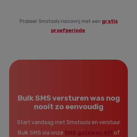
Probeer Smstools risicovrij met een
gratis
proefperiode
.
Bulk SMS versturen was nog
nooit zo eenvoudig
Start vandaag met Smstools en verstuur
Bulk SMS via onze
SMS gateway API
of