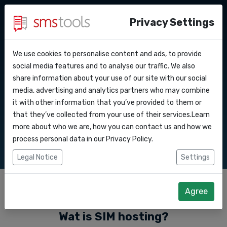
Privacy Settings
We use cookies to personalise content and ads, to provide
Waarom smstools?
Contact
SIM hosting
API Docs
social media features and to analyse our traffic. We also
share information about your use of our site with our social
Een offerte aanvragen
Blog
media, advertising and analytics partners who may combine
Webhooks
Service level agreement
it with other information that you’ve provided to them or
Gebruik uw SIM kaart om SMS berichten te
(sla)
that they’ve collected from your use of their services.Learn
ontvangen.
Integraties
more about who we are, how you can contact us and how we
process personal data in our
Privacy Policy
.
Zapier
Legal Notice
Settings
Make
Agree
Wat is SIM hosting?