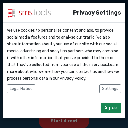
Privacy Settings
We use cookies to personalise content and ads, to provide
Waarom smstools?
Contact
API Docs
social media features and to analyse our traffic. We also
Bulk SMS marketing
share information about your use of our site with our social
Een offerte aanvragen
Blog
media, advertising and analytics partners who may combine
versturen naar
Webhooks
Service level agreement
it with other information that you’ve provided to them or
(sla)
that they’ve collected from your use of their services.Learn
Nederland
Integraties
more about who we are, how you can contact us and how we
process personal data in our
Privacy Policy
.
Zapier
Bulk SMS versturen naar Nederland. Sms
Legal Notice
Settings
Marketing Nederland.
Make
Agree
Start direct