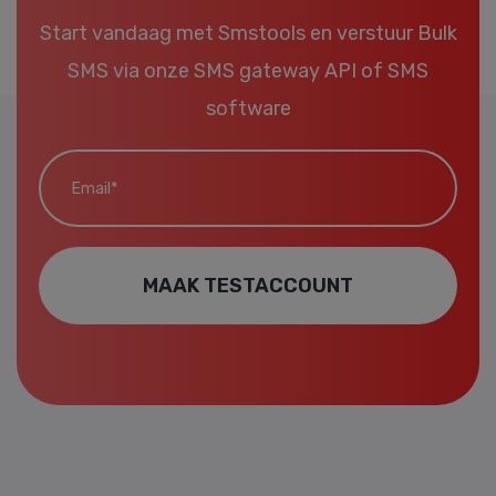
Start vandaag met Smstools en verstuur Bulk
SMS via onze
SMS gateway API
of
SMS
software
Email*
MAAK TESTACCOUNT