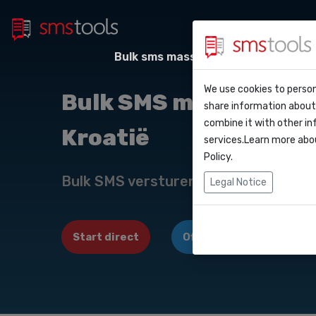
Bulk sms massa berichten
Sms
Waarom smstoo
Contact
We use cookies to person
API Do
Bulk SMS marketing v
share information about 
Blog
Een offerte aan
combine it with other in
Kroatië
Webho
services.Learn more abo
Service level a
(sla)
Policy
.
Integr
Bulk SMS versturen naar Kroatië. Sm
Legal Notice
Zapier
Start direct
Offerte aanvragen
Make