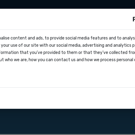
 marketing
Developers
Tarieven
Over on
ls?
alise content and ads, to provide social media features and to analyse
cs
ersturen naar
your use of our site with our social media, advertising and analytics
vragen
formation that you’ve provided to them or that they’ve collected fro
oks
ut who we are, how you can contact us and how we process personal 
greement
aties
s Marketing Kroatië.