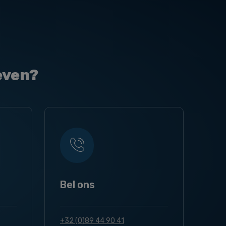
even?
Bel ons
+32 (0)89 44 90 41