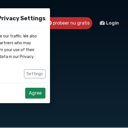
Privacy Settings
s
Contact
probeer nu gratis
Login
 our traffic. We also
 partners who may
m your use of their
data in our
Privacy
Settings
Agree