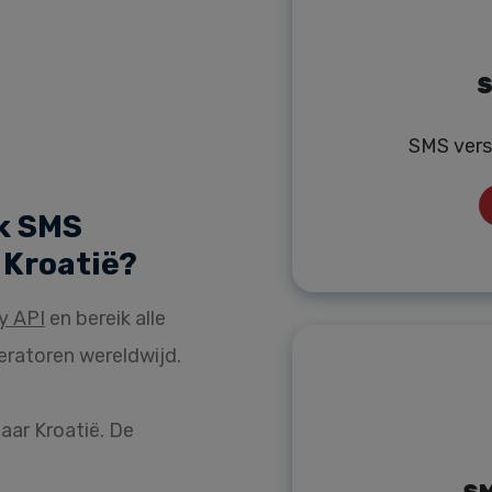
S
SMS vers
k SMS
 Kroatië?
y API
en bereik alle
eratoren wereldwijd.
aar Kroatië. De