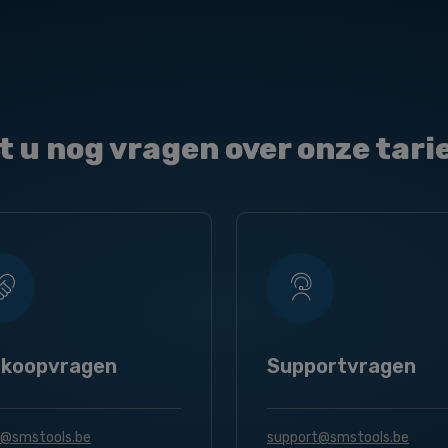
t u nog vragen over onze tari
rkoopvragen
Supportvragen
s@smstools.be
support@smstools.be