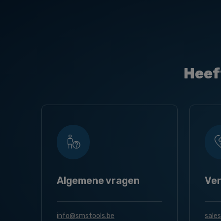
Heef
Algemene vragen
Ve
info@smstools.be
sale