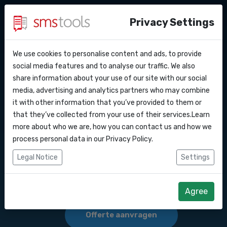
Privacy Settings
We use cookies to personalise content and ads, to provide
Waarom smstools?
Contact
API Docs
social media features and to analyse our traffic. We also
Bulk SMS marketing
share information about your use of our site with our social
Een offerte aanvragen
Blog
media, advertising and analytics partners who may combine
versturen naar
Webhooks
Service level agreement
it with other information that you’ve provided to them or
(sla)
that they’ve collected from your use of their services.Learn
Integraties
more about who we are, how you can contact us and how we
Bulk SMS versturen naar . Sms Marketing .
process personal data in our
Privacy Policy
.
Zapier
Legal Notice
Settings
Start direct
Make
Agree
Offerte aanvragen