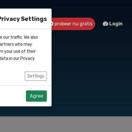
Privacy Settings
s
Contact
probeer nu gratis
Login
 our traffic. We also
 partners who may
m your use of their
data in our
Privacy
Settings
Agree