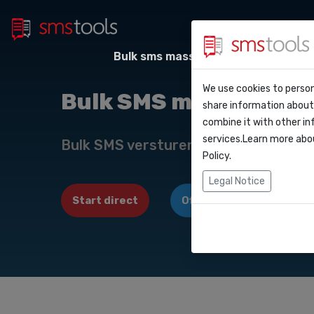
Bulk sms massa berichten
Sms
Waarom smstoo
Contact
We use cookies to person
API Do
Bulk SMS marketing v
share information about 
Blog
Een offerte aan
combine it with other in
Webho
services.Learn more abo
Service level a
Bulk SMS versturen naar . Sms Marke
(sla)
Policy
.
Integr
Legal Notice
Start direct
Offerte aanvragen
Zapier
Make