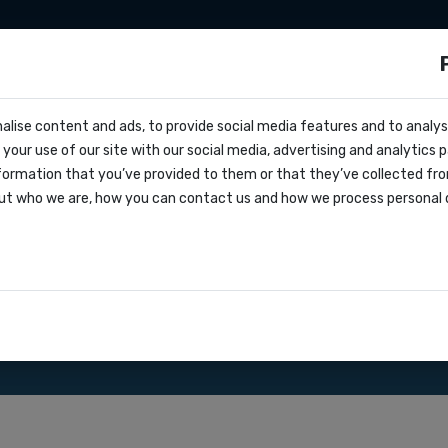
 marketing
Developers
Tarieven
Over on
ls?
alise content and ads, to provide social media features and to analyse
cs
ersturen naar
your use of our site with our social media, advertising and analytics
vragen
formation that you’ve provided to them or that they’ve collected fro
oks
ut who we are, how you can contact us and how we process personal 
greement
ting .
aties