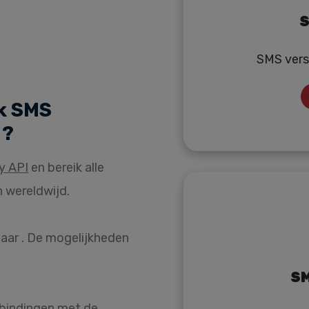
S
SMS vers
k SMS
 ?
y API
en bereik alle
 wereldwijd.
aar . De mogelijkheden
SM
rbindingen met de