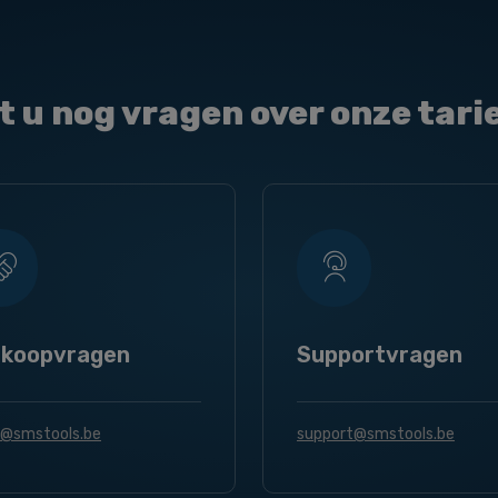
t u nog vragen over onze tari
rkoopvragen
Supportvragen
s@smstools.be
support@smstools.be