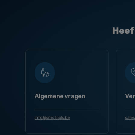
Heef
Algemene vragen
Ve
info@smstools.be
sale