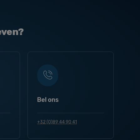
even?
Bel ons
+32 (0)89 44 90 41