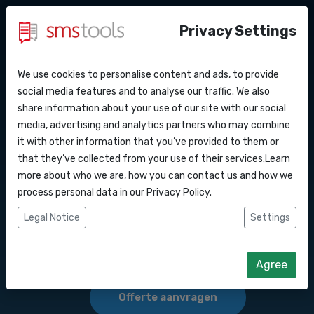
Privacy Settings
We use cookies to personalise content and ads, to provide
Waarom smstools?
Contact
API Docs
social media features and to analyse our traffic. We also
Bulk SMS marketing
share information about your use of our site with our social
Een offerte aanvragen
Blog
media, advertising and analytics partners who may combine
versturen naar
Webhooks
Service level agreement
it with other information that you’ve provided to them or
(sla)
that they’ve collected from your use of their services.Learn
Integraties
more about who we are, how you can contact us and how we
Bulk SMS versturen naar . Sms Marketing .
process personal data in our
Privacy Policy
.
Zapier
Legal Notice
Settings
Start direct
Make
Agree
Offerte aanvragen