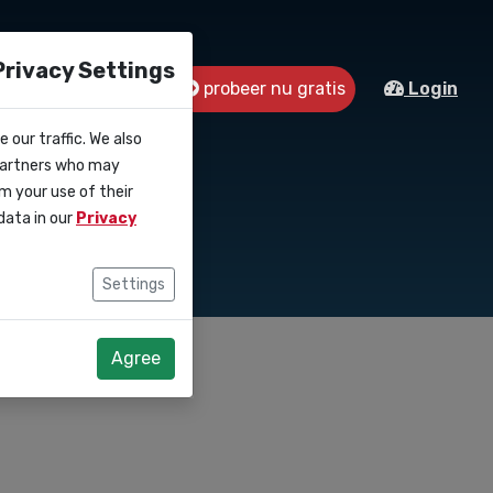
Privacy Settings
probeer nu gratis
s
Contact
Login
 our traffic. We also
mpagnes
 partners who may
m your use of their
data in our
Privacy
Settings
Agree