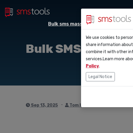
Bulk sms massa berichten
Sms
Waarom smstoo
Contact
We use cookies to person
API D
Bulk SMS voor su
share information about 
Blog
Een offerte aa
combine it with other in
Webho
services.Learn more abo
Service level 
(sla)
Policy
.
Integ
Legal Notice
Zapie
Make
Sep 13, 2025
Tom Hendrix