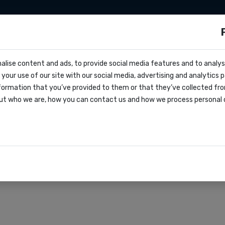
 marketing
Developers
Tarieven
Over on
ls?
alise content and ads, to provide social media features and to analyse
ocs
ccesvolle wervingsca
your use of our site with our social media, advertising and analytics
nvragen
formation that you’ve provided to them or that they’ve collected fro
oks
ut who we are, how you can contact us and how we process personal 
agreement
raties
r