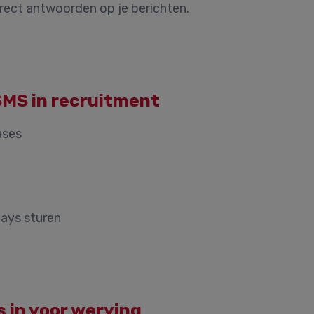
rect antwoorden op je berichten.
SMS in recruitment
ases
ays sturen
 in voor werving