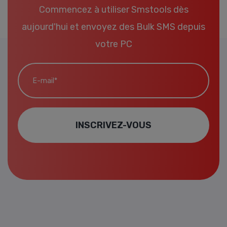
Commencez à utiliser Smstools dès
aujourd'hui et envoyez des Bulk SMS depuis
votre PC
E-mail*
INSCRIVEZ-VOUS