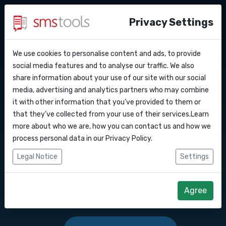
Privacy Settings
We use cookies to personalise content and ads, to provide
Pourquoi smstools ?
Contact
API Docs
social media features and to analyse our traffic. We also
Envoyer des SMS en
share information about your use of our site with our social
Demander une offre
Blog
media, advertising and analytics partners who may combine
masse vers ce pays :
Webhooks
Service level agreement
it with other information that you’ve provided to them or
(sla)
that they’ve collected from your use of their services.Learn
Intégrations
more about who we are, how you can contact us and how we
Logiciel de marketing SMS ou passerelle
process personal data in our
Privacy Policy
.
d'API SMS pour envoyer des SMS vers ce
Zapier
Legal Notice
Settings
pays : .
Make
Agree
Commencez dès maintenant