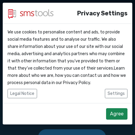
Privacy Settings
We use cookies to personalise content and ads, to provide
Pourquoi smstools ?
Contact
API Docs
social media features and to analyse our traffic. We also
Envoyer des SMS en
share information about your use of our site with our social
Demander une offre
Blog
media, advertising and analytics partners who may combine
masse vers ce pays :
Webhooks
Service level agreement
it with other information that you’ve provided to them or
(sla)
that they’ve collected from your use of their services.Learn
Intégrations
more about who we are, how you can contact us and how we
Logiciel de marketing SMS ou passerelle
process personal data in our
Privacy Policy
.
d'API SMS pour envoyer des SMS vers ce
Zapier
Legal Notice
Settings
pays : .
Make
Agree
Commencez dès maintenant