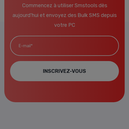
Commencez à utiliser Smstools dès
aujourd'hui et envoyez des Bulk SMS depuis
votre PC
E-mail*
INSCRIVEZ-VOUS