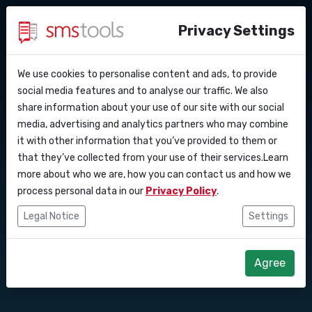
Privacy Settings
We use cookies to personalise content and ads, to provide
Pourquoi smstools ?
Contact
API Docs
social media features and to analyse our traffic. We also
Meilleures
share information about your use of our site with our social
Demander une offre
Blog
media, advertising and analytics partners who may combine
Webhooks
Service level agreement
pratiques pour un
it with other information that you’ve provided to them or
(sla)
that they’ve collected from your use of their services.Learn
Intégrations
engagement
more about who we are, how you can contact us and how we
process personal data in our
Privacy Policy
.
Zapier
optimal en SMS
Legal Notice
Settings
marketing
Make
Agree