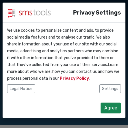
Privacy Settings
We use cookies to personalise content and ads, to provide
Pourquoi smstools ?
Contact
API Docs
social media features and to analyse our traffic. We also
Meilleures
share information about your use of our site with our social
Demander une offre
Blog
media, advertising and analytics partners who may combine
Webhooks
Service level agreement
pratiques SMS en
it with other information that you’ve provided to them or
(sla)
that they’ve collected from your use of their services.Learn
Intégrations
masse pour la
more about who we are, how you can contact us and how we
process personal data in our
Privacy Policy
.
Zapier
conversion
Legal Notice
Settings
Make
Agree